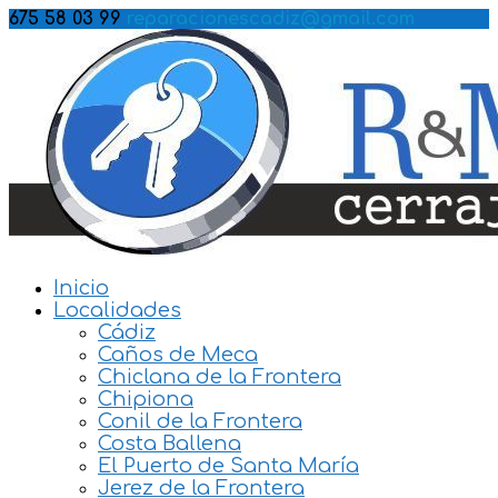
675 58 03 99
reparacionescadiz@gmail.com
Inicio
Localidades
Cádiz
Caños de Meca
Chiclana de la Frontera
Chipiona
Conil de la Frontera
Costa Ballena
El Puerto de Santa María
Jerez de la Frontera