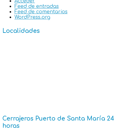
Acceder
Feed de entradas
Feed de comentarios
WordPress.org
Localidades
Cádiz
Caños de Meca
Chiclana de la Frontera
Chipiona
Conil de la Frontera
Costa Ballena
El Puerto de Santa María
Jerez de la Frontera
Rota
San Fernando
Sanlúcar de Barrameda
Zahara de los Atunes
Cerrajeros Puerto de Santa María 24
horas