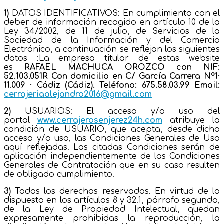
1)
DATOS IDENTIFICATIVOS: En cumplimiento con el
deber de información recogido en artículo 10 de la
Ley 34/2002, de 11 de julio, de Servicios de la
Sociedad de la Información y del Comercio
Electrónico, a continuación se reflejan los siguientes
datos :La empresa titular de estas website
es
RAFAEL MACHUCA OROZCO
con NIF:
52.103.051R Con domicilio en C/ García Carrera Nº1·
11.009 · Cádiz (Cádiz). Teléfono: 675.58.03.99 Email:
cerrajeriaalejandro2016@gmail.com
2)
USUARIOS: El acceso y/o uso del
portal
www.cerrajerosenjerez24h.com
atribuye la
condición de USUARIO, que acepta, desde dicho
acceso y/o uso, las Condiciones Generales de Uso
aquí reflejadas. Las citadas Condiciones serán de
aplicación independientemente de las Condiciones
Generales de Contratación que en su caso resulten
de obligado cumplimiento.
3)
Todos los derechos reservados. En virtud de lo
dispuesto en los artículos 8 y 32.1, párrafo segundo,
de la Ley de Propiedad Intelectual, quedan
expresamente prohibidas la reproducción, la