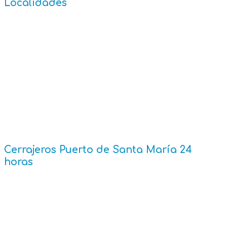
Localidades
Cádiz
Caños de Meca
Chiclana de la Frontera
Chipiona
Conil de la Frontera
Costa Ballena
El Puerto de Santa María
Jerez de la Frontera
Rota
San Fernando
Sanlúcar de Barrameda
Zahara de los Atunes
Cerrajeros Puerto de Santa María 24
horas
En Cerrajeros El Puerto 24 horas contamos con
cerrajeros de urgencia las 24 horas del día y los 365
días del año.
¡Presupuestos sin compromiso! y visita gratis.