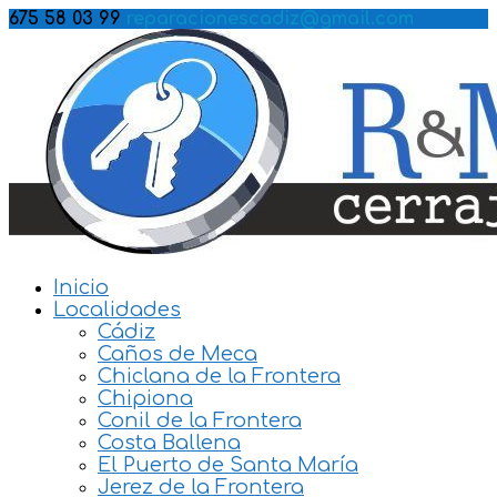
675 58 03 99
reparacionescadiz@gmail.com
Inicio
Localidades
Cádiz
Caños de Meca
Chiclana de la Frontera
Chipiona
Conil de la Frontera
Costa Ballena
El Puerto de Santa María
Jerez de la Frontera