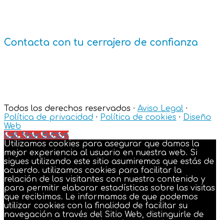
¡Llegamos en 20 minutos! Cerrajero de Guardia las
24 horas. Servicios urgentes y no urgentes.
Contacta con tu cerrajero de confianza
Teléfono:
675 58 03 99
Email:
reparacionescadiz@gmail.com
Todos los derechos reservados ·
Aviso Legal
·
Política de privacidad
·
Política de cookies
·
Diseño
Web
Call Now Button
Utilizamos cookies para asegurar que damos la
mejor experiencia al usuario en nuestra web. Si
sigues utilizando este sitio asumiremos que estás de
acuerdo. utilizamos cookies para facilitar la
relación de los visitantes con nuestro contenido y
para permitir elaborar estadísticas sobre las visitas
que recibimos. Le informamos de que podemos
utilizar cookies con la finalidad de facilitar su
navegación a través del Sitio Web, distinguirle de