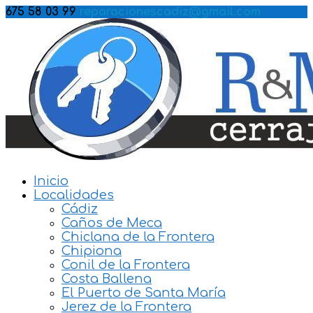
675 58 03 99
reparacionescadiz@gmail.com
Inicio
Localidades
Cádiz
Caños de Meca
Chiclana de la Frontera
Chipiona
Conil de la Frontera
Costa Ballena
El Puerto de Santa María
Jerez de la Frontera