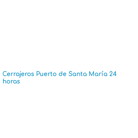
Caños de Meca
Chiclana de la Frontera
Chipiona
Conil de la Frontera
Costa Ballena
El Puerto de Santa María
Jerez de la Frontera
Rota
San Fernando
Sanlúcar de Barrameda
Zahara de los Atunes
Cerrajeros Puerto de Santa María 24
horas
En Cerrajeros El Puerto 24 horas contamos con
cerrajeros de urgencia las 24 horas del día y los 365
días del año.
¡Presupuestos sin compromiso! y visita gratis.
¡Llegamos en 20 minutos! Cerrajero de Guardia las
24 horas. Servicios urgentes y no urgentes.