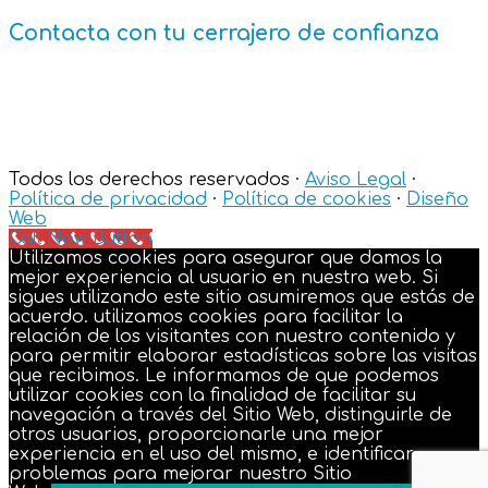
Contacta con tu cerrajero de confianza
Teléfono:
675 58 03 99
Email:
reparacionescadiz@gmail.com
Todos los derechos reservados ·
Aviso Legal
·
Política de privacidad
·
Política de cookies
·
Diseño
Web
Call Now Button
Utilizamos cookies para asegurar que damos la
mejor experiencia al usuario en nuestra web. Si
sigues utilizando este sitio asumiremos que estás de
acuerdo. utilizamos cookies para facilitar la
relación de los visitantes con nuestro contenido y
para permitir elaborar estadísticas sobre las visitas
que recibimos. Le informamos de que podemos
utilizar cookies con la finalidad de facilitar su
navegación a través del Sitio Web, distinguirle de
otros usuarios, proporcionarle una mejor
experiencia en el uso del mismo, e identificar
problemas para mejorar nuestro Sitio